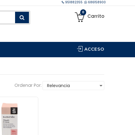
951882355
686158900
0
Carrito
ACCESO
Ordenar Por: