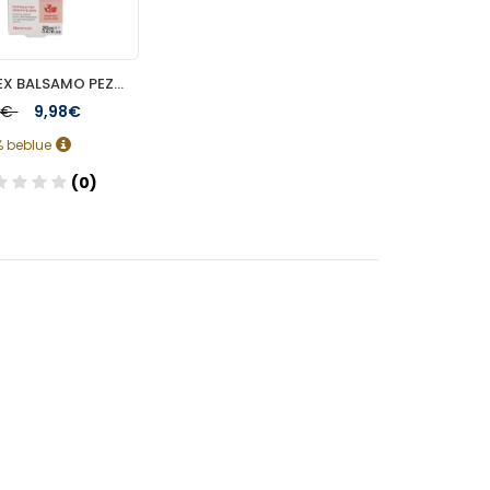
SUAVINEX BALSAMO PEZON 1 ENVASE 30 ML
50€
9,98€
% beblue
(0)
Añadir