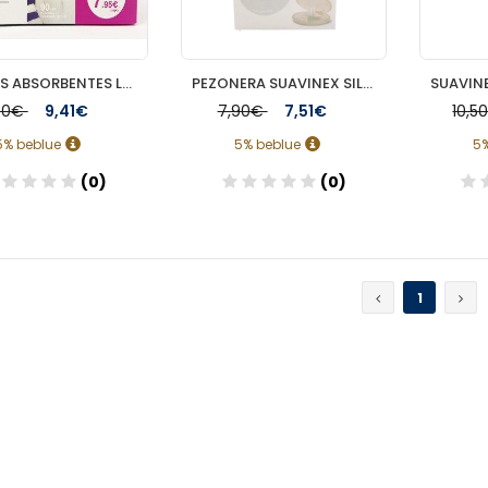
DISCOS ABSORBENTES LACTANCIA SHELTER 60 UNIDADES+30
PEZONERA SUAVINEX SILICONA TALLA S 2 U
90€
9,41€
7,90€
7,51€
10,
5% beblue
5% beblue
5
(0)
(0)
Añadir
Añadir
1