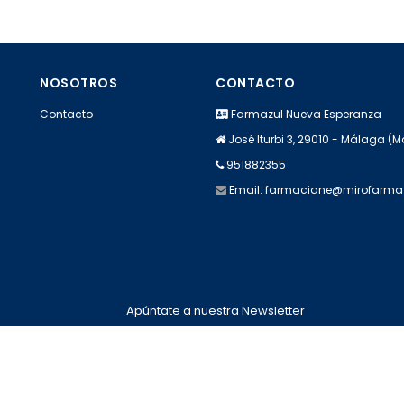
NOSOTROS
CONTACTO
Contacto
Farmazul Nueva Esperanza
José Iturbi 3, 29010 - Málaga (
951882355
Email:
farmaciane@mirofarm
Apúntate a nuestra Newsletter
Escribe aquí tu email...
Suscribirse
He leído y acepto la
pólitica de privacidad