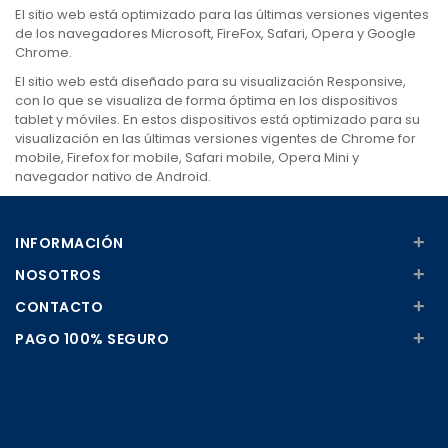
El sitio web está optimizado para las últimas versiones vigentes
de los navegadores Microsoft, FireFox, Safari, Opera y Google
Chrome.
El sitio web está diseñado para su visualización Responsive,
con lo que se visualiza de forma óptima en los dispositivos
tablet y móviles. En estos dispositivos está optimizado para su
visualización en las últimas versiones vigentes de Chrome for
mobile, Firefox for mobile, Safari mobile, Opera Mini y
navegador nativo de Android.
+
INFORMACIÓN
+
NOSOTROS
+
CONTACTO
+
PAGO 100% SEGURO