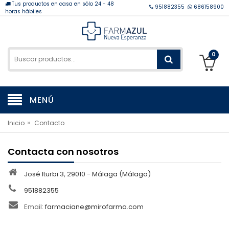
Tus productos en casa en sólo 24 - 48
951882355
686158900
horas hábiles
0
MENÚ
»
Inicio
Contacto
Contacta con nosotros
José Iturbi 3, 29010 - Málaga (Málaga)
951882355
Email:
farmaciane@mirofarma.com